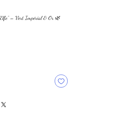
'Elfe" – Vert Impérial & Or 🌿
ix
motionnel