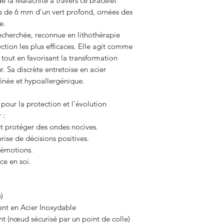
e la Malachite à travers ce bracelet
es de 6 mm d'un vert profond, ornées des
e.
recherchée, reconnue en lithothérapie
tion les plus efficaces. Elle agit comme
 tout en favorisant la transformation
. Sa discrète entretoise en acier
finée et hypoallergénique.
 pour la protection et l'évolution
 :
et protéger des ondes nocives.
ise de décisions positives.
s émotions.
nce en soi.
)
ent en Acier Inoxydable
ant (nœud sécurisé par un point de colle)