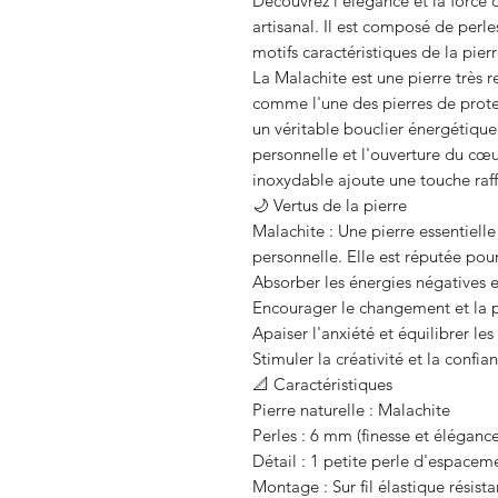
Découvrez l'élégance et la force d
artisanal. Il est composé de perl
motifs caractéristiques de la pierr
La Malachite est une pierre très 
comme l'une des pierres de protec
un véritable bouclier énergétique
personnelle et l'ouverture du cœur
inoxydable ajoute une touche raf
🌙 Vertus de la pierre
Malachite : Une pierre essentielle
personnelle. Elle est réputée pour
Absorber les énergies négatives 
Encourager le changement et la pr
Apaiser l'anxiété et équilibrer le
Stimuler la créativité et la confia
📐 Caractéristiques
Pierre naturelle : Malachite
Perles : 6 mm (finesse et élégance
Détail : 1 petite perle d'espacem
Montage : Sur fil élastique résist