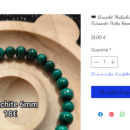
👑 Bracelet Malachit
Puissante Perles 6m
Prix
18,00 €
Quantité
*
Il n'y en a plus, il va fallo
Me notifier lorsque