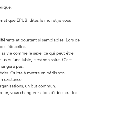
érique.
ormat que EPUB dites le moi et je vous
ifférents et pourtant si semblables. Lors de
des étincelles.
e sa vie comme le sexe, ce qui peut être
us qu'une lubie, c'est son salut. C'est
changera pas.
éder. Quitte à mettre en périls son
on existence.
organisations, un but commun.
nfer, vous changerez alors d'idées sur les