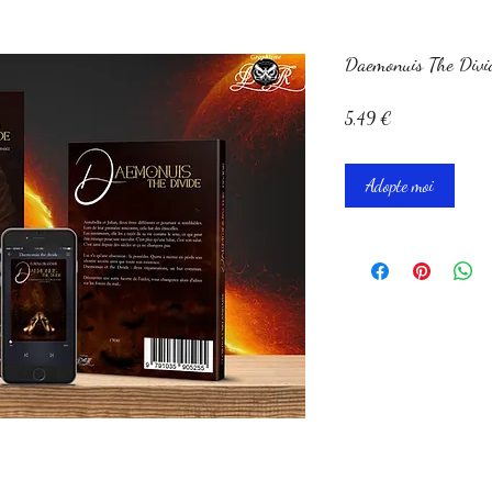
Daemonuis The Divi
Prix
5,49 €
Adopte moi