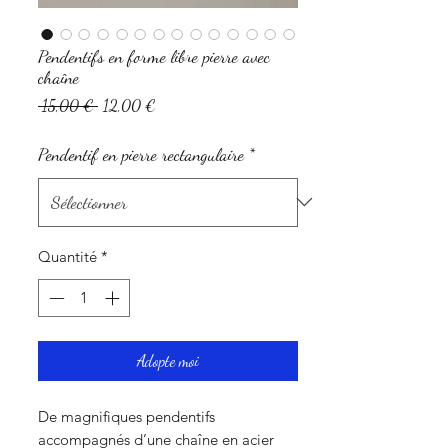
Pendentifs en forme libre pierre avec
chaîne
Prix
Prix
 15,00 € 
12,00 €
original
promotionnel
Pendentif en pierre rectangulaire
*
Quantité
*
Adopte moi
De magnifiques pendentifs
accompagnés d’une chaîne en acier