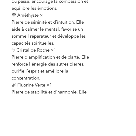
du passé, encourage la compassion et
équilibre les émotions.
💜 Améthyste ×1
Pierre de sérénité et d’intuition. Elle
aide à calmer le mental, favorise un
sommeil réparateur et développe les
capacités spirituelles.
✨ Cristal de Roche ×1
Pierre d’amplification et de clarté. Elle
renforce l’énergie des autres pierres,
purifie l’esprit et améliore la
concentration.
🌿 Fluorine Verte ×1
Pierre de stabilité et d’harmonie. Elle
aide à l’organisation mentale, favorise
la créativité et apporte un équilibre
intérieur apaisant.