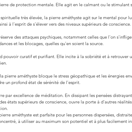
erre de protection mentale. Elle agit en le calmant ou le stimulant s
pirituelle très élevée, la pierre améthyste agit sur le mental pour lu
insi à l'esprit de s'élever vers des niveaux supérieurs de conscience.
ique
#série
Abdnégation
Amour
Annawendell
Auteure
Auto-édition
Beaute
eur
Ebook
EmilyCh
Ena L
Fleur Hana
Jupiter Panthéon
Lithothérapie
Livres
réserve des attaques psychiques, notamment celles que l'on s'infl
Romance
Théo Lematre
Tolérance
Vertus
agriculture
bonheur
dépendance
espoir
dances et les blocages, quelles qu'en soient la source.
urvivre
www.anna-wendell.com
Écosse
pouvoir curatif et purifiant. Elle incite à la sobriété et à retrouver 
ien.
, la pierre améthyste bloque le stress géopathique et les énergies e
re un profond état de sérénité de l'esprit.
rre par excellence de méditation. En dissipant les pensées distrayante
es états supérieurs de conscience, ouvre la porte à d'autres réalités 
tion.
 pierre améthyste est parfaite pour les personnes dispersées, distrait
concentré, à utiliser au maximum son potentiel et à plus facilement in