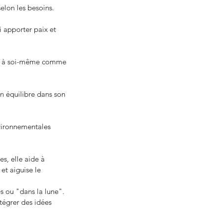
elon les besoins.
i apporter paix et 
ige à soi-même comme 
un équilibre dans son 
nvironnementales 
s, elle aide à 
et aiguise le 
es ou "dans la lune". 
tégrer des idées 