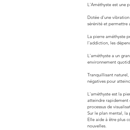
L'Améthyste est une pi
Tags
Dotée d'une vibration s
sérénité et permettre a
#chroniquedebridgerton
#netflix
#romancehistor
Bienfaits
Bijoux
Chaine vidéo
Chroniques
Coupdeco
La pierre améthyste p
Louisameonis
Magie
Magnifique
Noël
Pépites
Roman
l'addiction, les dépen
romance fantastique
rédemption
sorties livresque
s
L'améthyste a un grand 
environnement quotid
Tranquillisant naturel
négatives pour atteind
L'améthyste est la pie
atteindre rapidement d
processus de visualisa
Sur le plan mental, la
Elle aide à être plus 
nouvelles.