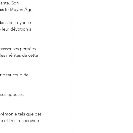
tante. Son 
puis le Moyen Âge.
ans la croyance 
 leur dévotion à 
hasser ses pensées 
les mérites de cette 
ur beaucoup de 
 ses épouses 
cérémonie tels que des 
e et très recherchée 