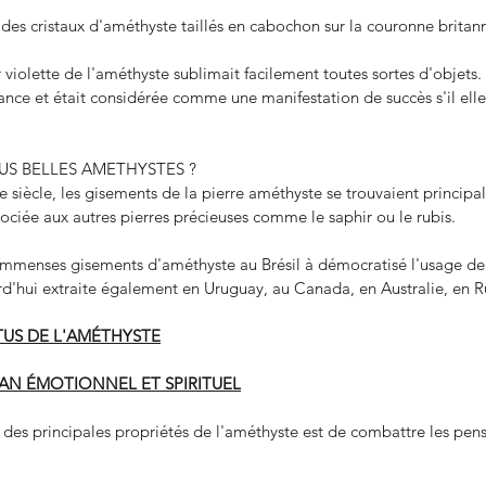
 des cristaux d'améthyste taillés en cabochon sur la couronne britan
violette de l'améthyste sublimait facilement toutes sortes d'objets. 
nce et était considérée comme une manifestation de succès s'il elle
ins
US BELLES AMETHYSTES ?
 siècle, les gisements de la pierre améthyste se trouvaient principa
ssociée aux autres pierres précieuses comme le saphir ou le rubis.
immenses gisements d'améthyste au Brésil à démocratisé l'usage de c
rd'hui extraite également en Uruguay, au Canada, en Australie, en R
TUS DE L'AMÉTHYSTE
Pro
PLAN ÉMOTIONNEL ET SPIRITUEL
e des principales propriétés de l'améthyste est de combattre les pen