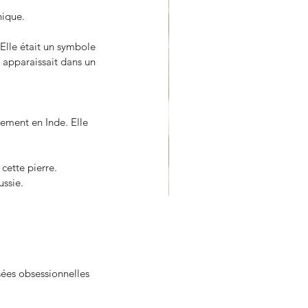
nique.
Elle était un symbole 
 apparaissait dans un 
lement en Inde. Elle 
ette pierre. 
ussie.
priétés du Lapis Lazuli
sées obsessionnelles 