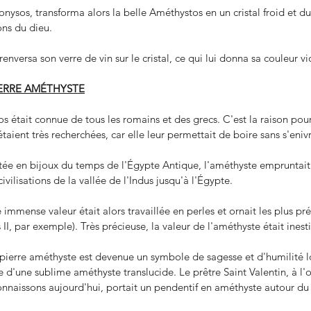
ysos, transforma alors la belle Améthystos en un cristal froid et du
ons du dieu.
enversa son verre de vin sur le cristal, ce qui lui donna sa couleur vi
IERRE AMÉTHYSTE
 était connue de tous les romains et des grecs. C'est la raison pour 
aient très recherchées, car elle leur permettait de boire sans s'enivr
tée en bijoux du temps de l'Égypte Antique, l'améthyste empruntait 
vilisations de la vallée de l'Indus jusqu'à l'Égypte.
 immense valeur était alors travaillée en perles et ornait les plus pré
I, par exemple). Très précieuse, la valeur de l'améthyste était ines
 pierre améthyste est devenue un symbole de sagesse et d'humilité l
 d'une sublime améthyste translucide. Le prêtre Saint Valentin, à l'o
naissons aujourd'hui, portait un pendentif en améthyste autour du