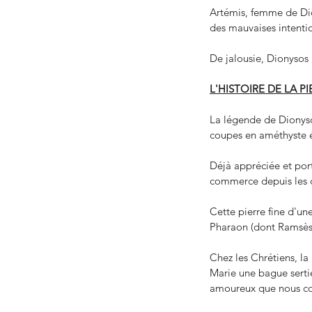
Artémis, femme de Dion
des mauvaises intenti
De jalousie, Dionysos r
L'HISTOIRE DE LA P
La légende de Dionysos
coupes en améthyste ét
Déjà appréciée et por
commerce depuis les ci
Cette pierre fine d'une
Pharaon (dont Ramsès I
Chez les Chrétiens, la
Marie une bague sertie
amoureux que nous con