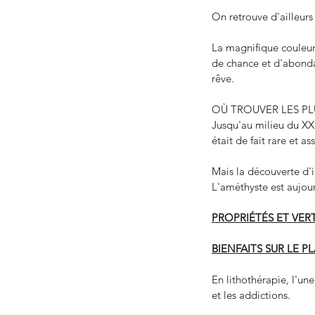
On retrouve d'ailleurs
La magnifique couleur 
de chance et d'abonda
Capes et Louboumach
rêve.
Laurie Pyren
OÙ TROUVER LES PL
Jusqu'au milieu du XXe
était de fait rare et a
Mais la découverte d'
L'améthyste est aujou
PROPRIÉTÉS ET VER
BIENFAITS SUR LE 
En lithothérapie, l'un
et les addictions. 