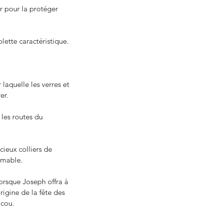
r pour la protéger 
olette caractéristique.
laquelle les verres et 
er.
les routes du 
cieux colliers de 
timable.
orsque Joseph offra à 
rigine de la fête des 
 cou.