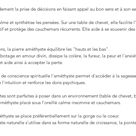
ndement la prise de décisions en faisant appel au bon sens et à son sen
lme et synthétise les pensées. Sur une table de chevet, elle facilite
tif et protège des cauchemars récurrents. Elle aide à se souvenir des 
ns, la pierre améthyste équilibre les "hauts et les bas".
abotage en amour divin, dissipe la colère, la fureur, la peur et l'anxiét
et aide ainsi à accepter la perte.
e de conscience spirituelle l'améthyste permet d'accéder à la sagesse 
ie l'intuition et renforce les dons psychiques.
es sont parfaites à poser dans un environnement (table de chevet, b
'améthyste placé sous l'oreillé calme insomnie et cauchemars.
éthyste se place préférentiellement sur la gorge ou le coeur.
e naturelle s'utilise dans sa forme naturelle de croissance, la pointe