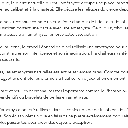
lique, la pierre naturelle qu'est l'améthyste occupe une place impor
er au célibat et à la chasteté. Elle décore les reliques du clergé de
lement reconnue comme un emblème d'amour de fidélité et de foi d
u Vatican portent une bague avec une améthyste. Ce bijou symbolise
Propriété, Vertus, Nettoyage et
isme associé à l'améthyste renforce cette association.
Rechargement de l'Améthyste
 italienne, le grand Léonard de Vinci utilisait une améthyste pour c
ur stimuler son intelligence et son imagination. Il a d'ailleurs vanté 
 ses écrits.
es, les améthystes naturelles étaient relativement rares. Comme po
 Égyptiens ont été les premiers à l'utiliser en bijoux et en ornement.
 rare et seul les personnalités très importante comme le Pharaon ou
pendentifs ou bracelets de perles en améthyste.
 d'améthyste ont été utilisées dans la confection de petits objets de 
. Son éclat violet unique en faisait une pierre extrêmement populair
plus puissantes pour créer des objets d'exception.