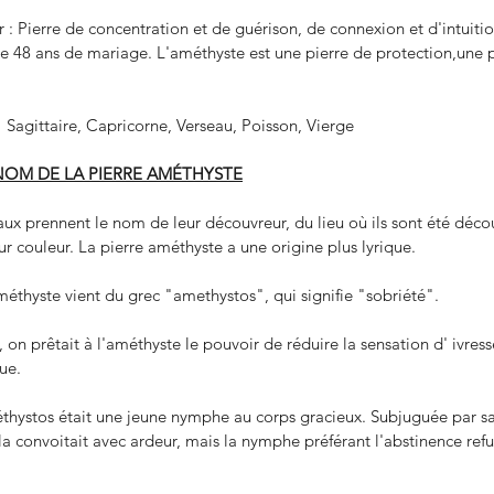
: Pierre de concentration et de guérison, de connexion et d'intuitio
e 48 ans de mariage. L'améthyste est une pierre de protection,une p
 
  Sagittaire, Capricorne, Verseau, Poisson, Vierge 
NOM DE LA PIERRE AMÉTHYSTE
aux prennent le nom de leur découvreur, du lieu où ils sont été décou
ur couleur. La pierre améthyste a une origine plus lyrique.
éthyste vient du grec "amethystos", qui signifie "sobriété".
, on prêtait à l'améthyste le pouvoir de réduire la sensation d' ivresse
ue.
thystos était une jeune nymphe au corps gracieux. Subjuguée par sa 
la convoitait avec ardeur, mais la nymphe préférant l'abstinence ref